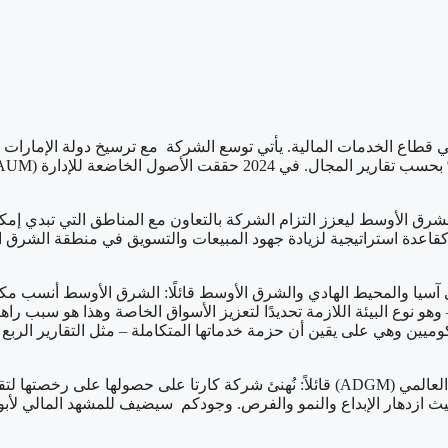
ي قطاع الخدمات المالية. يأتي توسع الشركة مع ترسيخ دولة الإمارات ال
ي (ADGM) مقرًا لمكتبها الجديد في الشرق الأوسط ليعزز التزام الشركة بالتعاون مع ال
ديد في قلب المنطقة المالية في Hub71 WeWork ويعمل كقاعدة استراتيجية لزيادة جهود المبيعات و
وهو نوع البيئة اللازمة تحديدًا لتعزيز الأسواق الخاصة وهذا هو سبب راهن
يين وهي على يقين أن حزمة خدماتها المتكاملة – مثل التقارير الربع 
يب بهم في المنظومة الحيوية لأبو ظبي العالمي (ADGM) حيث ازدهار الإبداع والنمو والفرص. وجودكم 