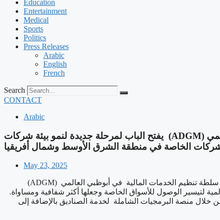
Education
Entertainment
Medical
Sports
Politics
Press Releases
Arabic
English
French
Search
CONTACT
Arabic
‫حصول شركة كارتا (Carta) على تصريح تقديم خدمات مالية من سلطة تنظيم الخمات المالية في أبوظبي العالمي (ADGM) يفتح الباب لمرحلة جديدة لنمو بيئة شركات
لشركات الخاصة في منطقة الشرق الأوسط وشمال أفريقيا
May 23, 2025
23 مايو 2025 – أعلنت منصة البرمجيات كارتا ، التي أسست لخدمة رؤوس الأموال الخاصة حصولها على رخصتها لتقديم الخدمات المالية من سلطة تنظيم الخدمات المالية في أبوظبي العالمي (ADGM)
ية لتيسير الوصول للأسواق الخاصة وجعلها أكثر شفافية ومساواة.
 خلال منصة البرمجيات الشاملة لخدمة الصناديق بالإضافة إلى