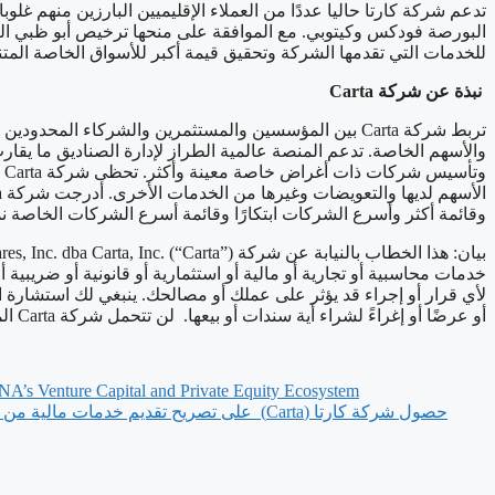
تدعم شركة كارتا حاليا عددًا من العملاء الإقليميين البارزين منهم غ
للخدمات التي تقدمها الشركة وتحقيق قيمة أكبر للأسواق الخاصة المت
نبذة
عن
شركة
Carta
تربط شركة Carta بين المؤسسين والمستثمرين والشركاء
وقائمة أكثر وأسرع الشركات ابتكارًا وقائمة أسرع الشركات الخاصة نموًا. لمز
خدمات محاسبية أو تجارية أو مالية أو استثمارية أو قانونية أو ضريبي
لأي قرار أو إجراء قد يؤثر على عملك أو مصالحك. ينبغي لك استشارة
أو عرضًا أو إغراءً لشراء أية سندات أو بيعها. لن تتحمل شركة Carta المسؤولية عن مصداقية المعلومات الواردة هنا. ©2025 Carta. جميع الحقوق محفوظة. إعادة الإصدار محظورة. يُحظر النسخ
NA’s Venture Capital and Private Equity Ecosystem