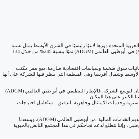
عربية المتحدة دورها لاعبًا رئيسيًا في الشرق الأوسط يمثل نسبة
40% من كافة جولات التمويل في المنطقة بزيادة سنوية بمعدل 9% بحسب تقارير المجال. في 2024 حققت الأصول الخاضعة للإدارة (AUM) في أبوظبي العالمي (ADGM) نموًا بنسبة 245% من خلال 134
مناطق التي تبدي إمكانيات سوق ضخمة وسياسات اقتصادية صارمة. يقع مقر مكتب
التسويق في منطقة الشرق الأوسط وشمال أفريقيا وهي المنطقة التي ينظر فيها للشركة على أنها
وقد صرح السيد بافيك فاشي المدير الإداري لشركة كارتا في منطقتي آسيا والمحيط الهادي والشرق الأوسط قائلًا: الشرق الأوسط أنسب مكان لتوسع الشركة. فالإطار التنظيمي في أبو ظبي العالمي (ADGM)
نا الكبير على هذا المكان.
سنوية وخدمات الامتثال وجاهزية التدقيق – ستُعامل احتياجات
وقد صرح السيد أرفيند راماميورثي رئيس شؤون الأسواق في أبوظبي العالمي (ADGM) قائلاً: نُهنئ شركة كارتا على حصولها على رخصتها لتقديم الخدمات المالية من أبوظبي العالمي (ADGM). ويسعدنا
سيضيف للمشهد المالي لأبوظبي، وإننا نتطلع لدعم نجاحكم في هذا المجتمع النابض بالحيوية