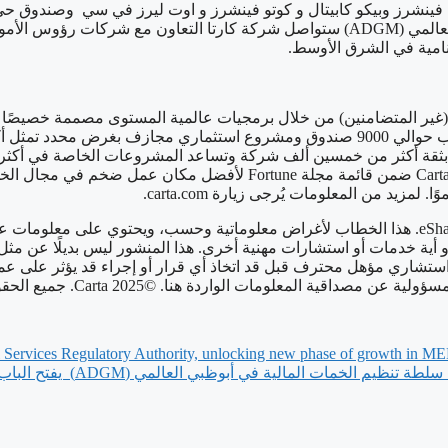
لوبا فينشرز وبيكو كابيتال و كوتو فينشرز و اوت ليرز في سي وصندوق ح
البورصة فودكس وكيتوبي. مع الموافقة على منحها ترخيص أبو ظبي العالمي (ADGM) ستواصل شر
نامية في الشرق الأوسط.
 المحدودين (غير المتضامنين) من خلال برمجيات عالمية المستوى مصممة خص
يد من المعلومات يُرجى زيارة carta.com.
ة أو أية خدمات أو استشارات مهنية أخرى. هذا المنشور ليس بديلًا عن م
 استشاري مؤهل محترف قبل قد اتخاذ أي قرار أو إجراء قد يؤثر على ع
 Services Regulatory Authority, unlocking new phase of growth in ME
‫حصول شركة كارتا (Carta) ع