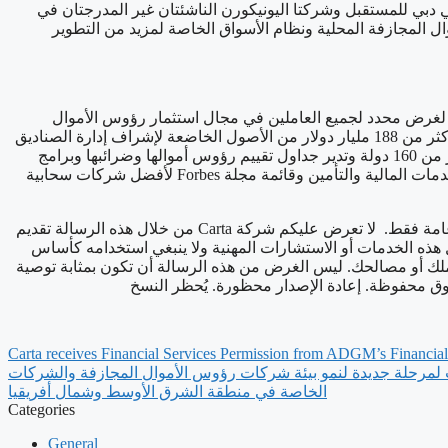
ي دبي للمستقبل وشركتا اليونيكورن الناشئتان غير المدرجتان في
كة كارتا التعاون مع شركات رؤوس الأموال المجازفة المحلية ونظام الأسواق الخاصة لمزيد من التطوير
يصًا لغرض محدد لجميع العاملين في مجال استثمار رؤوس الأموال
والأسهم الخاصة. تدعم المنصة عالمية الطراز لإدارة الصناديق ما يقارب حوالي 9000 صندوق ومشروع استثماري مجازف بغرض محدد تمثل أكثر من 188 مليار دولار من الأصول الخاضعة لإشراف إدارة الصناديق
وتأسيس شركات ذات أغراض خاصة معينة وأكثر. تحظى شركة Carta بثقة أكثر من خمسين ألف شركة وتساعد المشروعات الخاصة في أكثر من 160 دولة وتدير جداول تقييم رؤوس أموالها وضرائبها وبرامج
الأسهم لديها والتعويضات وغيرها من الخدمات الأخرى. أدرجت شركة Carta ضمن قائمة مجلة Fortune لأفضل مكان عمل ضخم في مجال الخدمات المالية والتأمين وقائمة مجلة Forbes لأفضل شركات سحابية
بيان: هذا الخطاب بالنيابة عن شركة eShares, Inc. dba Carta, Inc. (“Carta”). هذا الخطاب لأغراض معلوماتية وحسب، ويحتوي على معلومات عامة فقط. لا تعرض عليكم شركة Carta من خلال هذه الرسالة تقديم
ثل هذه الخدمات أو الاستشارات المهنية ولا ينبغي استخدامه كأساس
ملك أو مصالحك. ليس الغرض من هذه الرسالة أن تكون بمثابة توصية
Carta receives Financial Services Permission from ADGM’s Financial
لى تصريح تقديم خدمات مالية من سلطة تنظيم الخمات المالية في أبوظبي العالمي (ADGM) يفتح الباب لمرحلة جديدة لنمو بيئة شركات رؤوس الأموال المجازفة والشركات
الخاصة في منطقة الشرق الأوسط وشمال أفريقيا
Categories
General