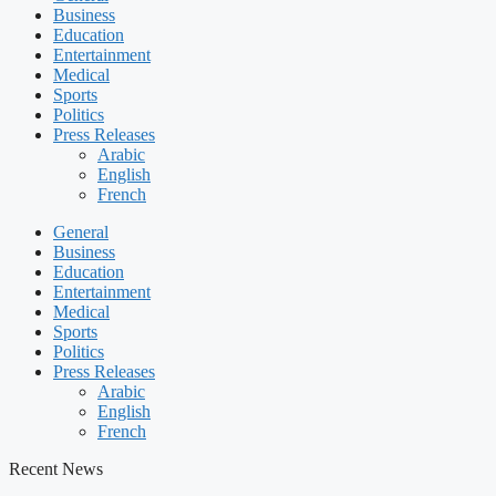
Business
Education
Entertainment
Medical
Sports
Politics
Press Releases
Arabic
English
French
General
Business
Education
Entertainment
Medical
Sports
Politics
Press Releases
Arabic
English
French
Recent News