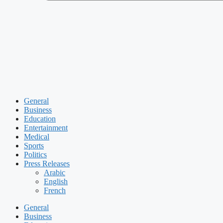
General
Business
Education
Entertainment
Medical
Sports
Politics
Press Releases
Arabic
English
French
General
Business