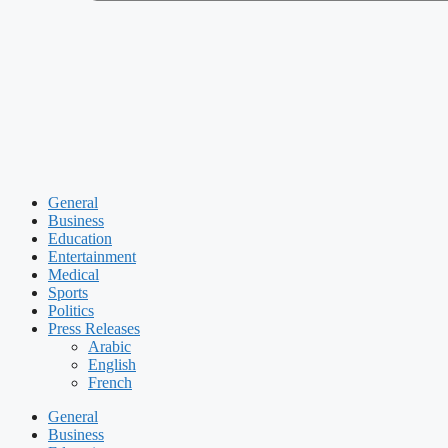
General
Business
Education
Entertainment
Medical
Sports
Politics
Press Releases
Arabic
English
French
General
Business