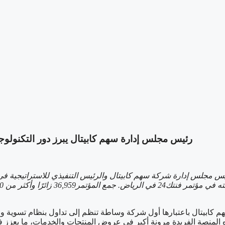
‫رئيس مجلس إدارة سهم كابيتال يبرز دور التكنولوجيا في 
ن تشو، رئيس مجلس إدارة شركة سهم كابيتال والرئيس التنفيذي للاستراتيجي
مته في مؤتمر فنتك
24
في الرياض. جمع المؤتمر
36,959
زائرًا وأكثر من 300 علامة تجارية و
هم كابيتال باعتبارها أول شركة وساطة تنظم إلى تداول بنظام تسوية و
ذه المنصة الفريدة مرونة أكبر في عروض المنتجات والخدمات، ما يعزز