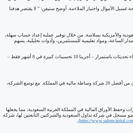
و”تداول” لتحسين إجراءات معرفة العميل ومكافحة غسيل الأموال واختبار الملاءمة. أوضح ستيفن: ” لا يقتصر هدفنا
 في الأسواق السعودية والأمريكية بسلاسة. من خلال توفير عملية إعداد حساب سهلة،
ار الساعة، ومواد تعليمية للمستثمرين، وأدوات تحليلية، يسهم
قال ستيفن: “لاحظنا تزايد الطلب بين المستثمرين السعوديين على حلول استثمارية أكثر تطورًا وأنسب لاحتياجاتهم. يدفعنا هذا الطلب إلى إجراء تحديثات باستمرار – أجرينا 10 تحسينات كبيرة في 8 أشهر فقط –
نجح النهج المبتكر لشركة سهم كابيتال في ترسيخ مكانتها سريعًا بين أسرع شركات الوساطة نموًا في المملكة العربية السعودية، حيث إنها الآن من أفضل 20 شركة وساطة مالية في المملكة. مع توسع الشركة،
المالية لتقديم خدمات التداول والاستشارات وحفظ الأوراق المالية في المملكة العربية السعودية، مما يجعلها
عضو مسجل في شركة تداول السعودية والشركتين التابعتين لها، شركة
.
https://www.sahmcapital.com