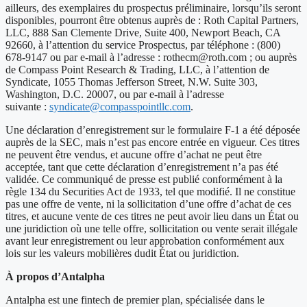
ailleurs, des exemplaires du prospectus préliminaire, lorsqu’ils seront
disponibles, pourront être obtenus auprès de : Roth Capital Partners,
LLC, 888 San Clemente Drive, Suite 400, Newport Beach, CA
92660, à l’attention du service Prospectus, par téléphone : (800)
678-9147 ou par e-mail à l’adresse :
rothecm@roth.com
; ou auprès
de Compass Point Research & Trading, LLC, à l’attention de
Syndicate, 1055 Thomas Jefferson Street, N.W. Suite 303,
Washington, D.C. 20007, ou par e-mail à l’adresse
suivante :
syndicate@compasspointllc.com
.
Une déclaration d’enregistrement sur le formulaire F-1 a été déposée
auprès de la SEC, mais n’est pas encore entrée en vigueur. Ces titres
ne peuvent être vendus, et aucune offre d’achat ne peut être
acceptée, tant que cette déclaration d’enregistrement n’a pas été
validée. Ce communiqué de presse est publié conformément à la
règle 134 du Securities Act de 1933, tel que modifié. Il ne constitue
pas une offre de vente, ni la sollicitation d’une offre d’achat de ces
titres, et aucune vente de ces titres ne peut avoir lieu dans un État ou
une juridiction où une telle offre, sollicitation ou vente serait illégale
avant leur enregistrement ou leur approbation conformément aux
lois sur les valeurs mobilières dudit État ou juridiction.
À propos d’Antalpha
Antalpha est une fintech de premier plan, spécialisée dans le