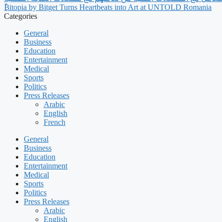
₿itopia by Bitget Turns Heartbeats into Art at UNTOLD Romania
Categories
General
Business
Education
Entertainment
Medical
Sports
Politics
Press Releases
Arabic
English
French
General
Business
Education
Entertainment
Medical
Sports
Politics
Press Releases
Arabic
English