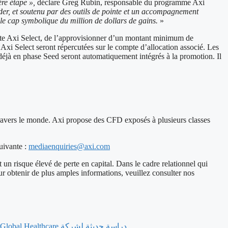
ère étape »,
déclare Greg Rubin, responsable du programme Axi
ader, et soutenu par des outils de pointe et un accompagnement
 le cap symbolique du million de dollars de gains.
»
ompte Axi Select, de l’approvisionner d’un montant minimum de
 Axi Select seront répercutées sur le compte d’allocation associé. Les
 déjà en phase Seed seront automatiquement intégrés à la promotion. Il
à travers le monde. Axi propose des CFD exposés à plusieurs classes
uivante :
mediaenquiries@axi.com
 risque élevé de perte en capital. Dans le cadre relationnel qui
ur obtenir de plus amples informations, veuillez consulter nos
‫دراسة حديثة لشركة AXA Global Healthcare تكشف أن الرجال في دولة الإمارات العربية المتحدة أسرع في التعامل مع المشكلات التقنية من تعاملهم مع مشكلات الصحة النفسية