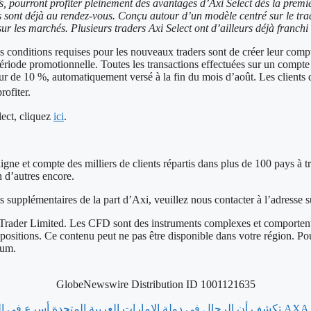
fs, pourront profiter pleinement des avantages d’Axi Select dès la premi
ts sont déjà au rendez-vous. Conçu autour d’un modèle centré sur le tr
ur les marchés. Plusieurs traders Axi Select ont d’ailleurs déjà franchi
pales conditions requises pour les nouveaux traders sont de créer leur c
période promotionnelle. Toutes les transactions effectuées sur un compte
eur de 10 %, automatiquement versé à la fin du mois d’août. Les clients
rofiter.
lect, cliquez
ici
.
ligne et compte des milliers de clients répartis dans plus de 100 pays 
en d’autres encore.
supplémentaires de la part d’Axi, veuillez nous contacter à l’adresse s
rader Limited. Les CFD sont des instruments complexes et comportent un
 positions. Ce contenu peut ne pas être disponible dans votre région. Po
mum.
GlobeNewswire Distribution ID 1001121635