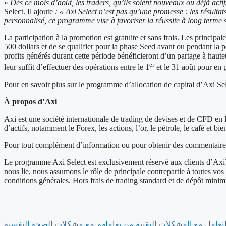
«
Dès ce mois d’août, les traders, qu’ils soient nouveaux ou déjà acti
Select. Il ajoute
: « Axi Select n’est pas qu’une promesse : les résulta
personnalisé, ce programme vise à favoriser la réussite à long terme s
La participation à la promotion est gratuite et sans frais. Les princi
500 dollars et de se qualifier pour la phase Seed avant ou pendant la 
profits générés durant cette période bénéficieront d’un partage à haut
er
leur suffit d’effectuer des opérations entre le 1
et le 31 août pour en p
Pour en savoir plus sur le programme d’allocation de capital d’Axi Se
À propos d’Axi
Axi est une société internationale de trading de devises et de CFD en 
d’actifs, notamment le Forex, les actions, l’or, le pétrole, le café et bi
Pour tout complément d’information ou pour obtenir des commentaires 
Le programme Axi Select est exclusivement réservé aux clients d’AxiT
nous lie, nous assumons le rôle de principale contrepartie à toutes vos
conditions générales. Hors frais de trading standard et de dépôt mini