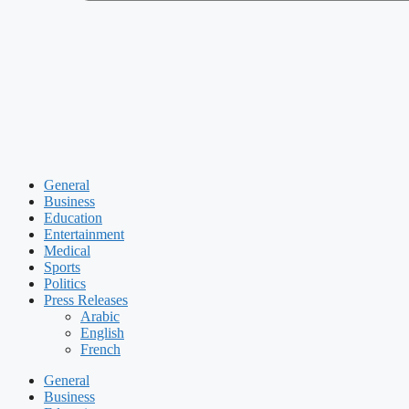
General
Business
Education
Entertainment
Medical
Sports
Politics
Press Releases
Arabic
English
French
General
Business