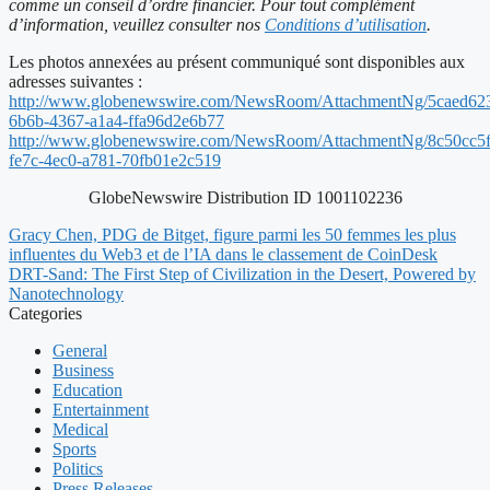
comme un conseil d’ordre financier. Pour tout complément
d’information, veuillez consulter nos
Conditions d’utilisation
.
Les photos annexées au présent communiqué sont disponibles aux
adresses suivantes :
http://www.globenewswire.com/NewsRoom/AttachmentNg/5caed62
6b6b-4367-a1a4-ffa96d2e6b77
http://www.globenewswire.com/NewsRoom/AttachmentNg/8c50cc5f
fe7c-4ec0-a781-70fb01e2c519
GlobeNewswire Distribution ID 1001102236
Gracy Chen, PDG de Bitget, figure parmi les 50 femmes les plus
influentes du Web3 et de l’IA dans le classement de CoinDesk
DRT-Sand: The First Step of Civilization in the Desert, Powered by
Nanotechnology
Categories
General
Business
Education
Entertainment
Medical
Sports
Politics
Press Releases