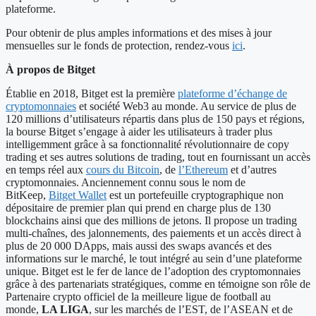
plateforme.
Pour obtenir de plus amples informations et des mises à jour
mensuelles sur le fonds de protection, rendez-vous
ici
.
À propos de Bitget
Établie en 2018, Bitget est la première
plateforme d’échange de
cryptomonnaies
et société Web3 au monde. Au service de plus de
120 millions d’utilisateurs répartis dans plus de 150 pays et régions,
la bourse Bitget s’engage à aider les utilisateurs à trader plus
intelligemment grâce à sa fonctionnalité révolutionnaire de copy
trading et ses autres solutions de trading, tout en fournissant un accès
en temps réel aux
cours du Bitcoin
, de
l’Ethereum
et d’autres
cryptomonnaies. Anciennement connu sous le nom de
BitKeep,
Bitget Wallet
est un portefeuille cryptographique non
dépositaire de premier plan qui prend en charge plus de 130
blockchains ainsi que des millions de jetons. Il propose un trading
multi-chaînes, des jalonnements, des paiements et un accès direct à
plus de 20 000 DApps, mais aussi des swaps avancés et des
informations sur le marché, le tout intégré au sein d’une plateforme
unique. Bitget est le fer de lance de l’adoption des cryptomonnaies
grâce à des partenariats stratégiques, comme en témoigne son rôle de
Partenaire crypto officiel de la meilleure ligue de football au
monde,
LA LIGA
, sur les marchés de l’EST, de l’ASEAN et de