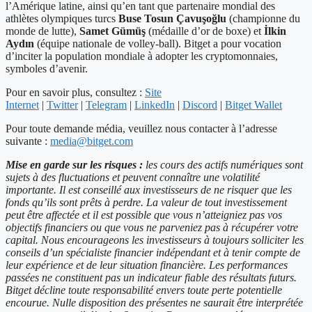
l’Amérique latine, ainsi qu’en tant que partenaire mondial des
athlètes olympiques turcs
Buse Tosun Çavuşoğlu
(championne du
monde de lutte),
Samet Gümüş
(médaille d’or de boxe) et
İlkin
Aydın
(équipe nationale de volley-ball). Bitget a pour vocation
d’inciter la population mondiale à adopter les cryptomonnaies,
symboles d’avenir.
Pour en savoir plus, consultez :
Site
Internet
|
Twitter
|
Telegram
|
LinkedIn
|
Discord
|
Bitget Wallet
Pour toute demande média, veuillez nous contacter à l’adresse
suivante :
media@bitget.com
Mise en garde sur les risques :
les cours des actifs numériques sont
sujets à des fluctuations et peuvent connaître une volatilité
importante. Il est conseillé aux investisseurs de ne risquer que les
fonds qu’ils sont prêts à perdre. La valeur de tout investissement
peut être affectée et il est possible que vous n’atteigniez pas vos
objectifs financiers ou que vous ne parveniez pas à récupérer votre
capital. Nous encourageons les investisseurs à toujours solliciter les
conseils d’un spécialiste financier indépendant et à tenir compte de
leur expérience et de leur situation financière. Les performances
passées ne constituent pas un indicateur fiable des résultats futurs.
Bitget décline toute responsabilité envers toute perte potentielle
encourue. Nulle disposition des présentes ne saurait être interprétée