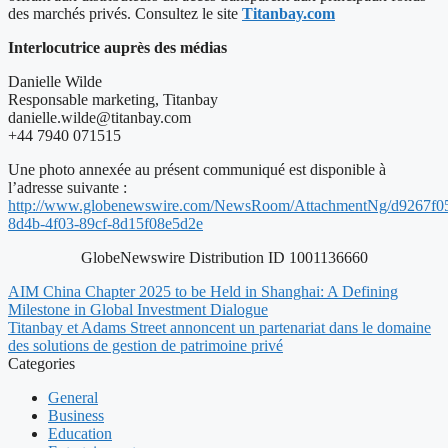
des marchés privés. Consultez le site
Titanbay.com
Interlocutrice auprès des médias
Danielle Wilde
Responsable marketing, Titanbay
danielle.wilde@titanbay.com
+44 7940 071515
Une photo annexée au présent communiqué est disponible à
l’adresse suivante :
http://www.globenewswire.com/NewsRoom/AttachmentNg/d9267f0
8d4b-4f03-89cf-8d15f08e5d2e
GlobeNewswire Distribution ID 1001136660
AIM China Chapter 2025 to be Held in Shanghai: A Defining
Milestone in Global Investment Dialogue
Titanbay et Adams Street annoncent un partenariat dans le domaine
des solutions de gestion de patrimoine privé
Categories
General
Business
Education