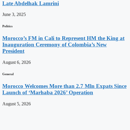
Late Abdelhak Lamrini
June 3, 2025
Politics
Morocco’s FM in Cali to Represent HM the King at
Inauguration Ceremony of Colombia’s New
President
August 6, 2026
General
Morocco Welcomes More than 2.7 Mln Expats Since
Launch of ‘Marhaba 2026’ Operation
August 5, 2026