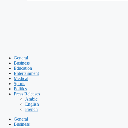
General
Business
Education
Entertainment
Medical
Sports
Politics
Press Releases
Arabic
English
French
General
Business